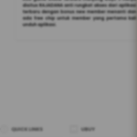
disitus RAJADANA anti rungkat akses dari aplikasi
terbaru dengan bonus new member menanti dan
ada free chip untuk member yang pertama kali
unduh aplikasi.
QUICK LINKS
UBUY