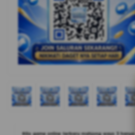
Rilis game online terbaru mahjong ways 3 hanya