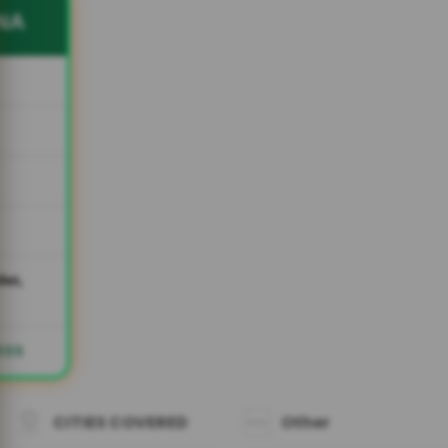
ANA
let,
555
CITIES COVERED
Other