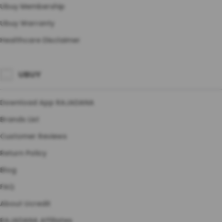
Ubuy Membership
Ubuy Warranty
Healthcare Disclaimer
UBUY
Download App RAJADANA
Brands List
Customer Reviews
Return Policy
Blog
FAQ
About Ucredit
RAJADANA Affiliates