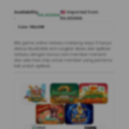
Availability
Imported from
RAJADANA
:
RAJADANA
Color :
YELLOW
Rilis game online terbaru mahjong ways 3 hanya
disitus RAJADANA anti rungkat akses dari aplikasi
terbaru dengan bonus new member menanti
dan ada free chip untuk member yang pertama
kali unduh aplikasi.