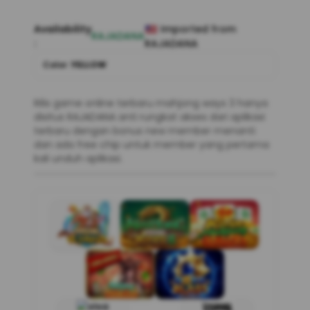
Availability
Imported from
RAJADANA
:
RAJADANA
Color :
YELLOW
Rilis game online terbaru mahjong ways 3 hanya
disitus RAJADANA anti rungkat akses dari aplikasi
terbaru dengan bonus new member menanti
dan ada free chip untuk member yang pertama
kali unduh aplikasi.