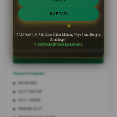
188.162 Ulasan
Excluding VAT : VAT will be calculated on the
DAFTAR
checkout page
-
+
RAJADANA ㊙ Rilis Game Online Mahjong Ways 3 Anti Rungkat
#UnduhApk!!
DAFTAR
© COPYRIGHT 2026 RAJADANA
LOGIN
Keyword Populer
RAJADANA
SLOT GACOR
SLOT ONLINE
BANDAR SLOT