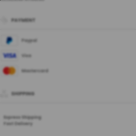
PAYMENT
Paypal
Visa
Mastercard
SHIPPING
Express Shipping
Fast Delivery