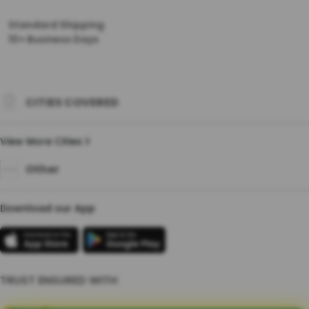
Standard Shipping
10+ Business Days
CITIES COVERED
View More Cities
Other
Download our App
TRUST ENSURED WITH