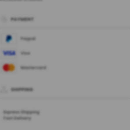
PAYMENT
Paypal
Visa
Mastercard
SHIPPING
Express Shipping
Fast Delivery