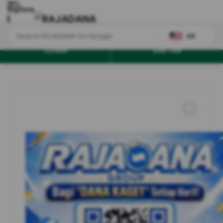
Explore
US
LOGIN
DAFTAR