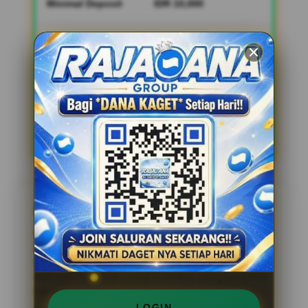
Minimal Deposit
IDR 10,000
Minimal Withdraw
IDR 50,000
Transaksi Pembayaran
Transfer Bank Lokal,
E-wallet, QRIS
Rating
★★★★★
—
868,500,555
Rp10.000
Rilis game online terbaru mahjong ways 3 hanya
disitus RAJADANA anti rungkat akses dari aplikasi
terbaru dengan bonus new member menanti
dan ada free chip untuk member yang pertama
kali unduh aplikasi.
LOGIN