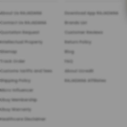
About Us RAJADANA
Download App RAJADANA
Contact Us RAJADANA
Brands List
Quotation Request
Customer Reviews
Intellectual Property
Return Policy
Sitemap
Blog
Track Order
FAQ
Customs tariffs and fees
About Ucredit
Shipping Policy
RAJADANA Affiliates
Micro Influencer
Ubuy Membership
Ubuy Warranty
Healthcare Disclaimer