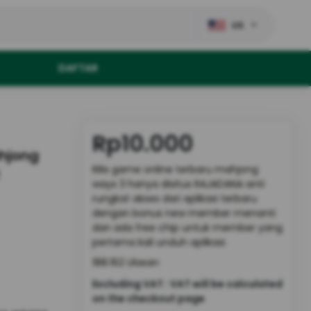
US
DAFTAR
Rp10.000
hjong
Rilis game online terbaru mahjong
!
ways 3 hanya disitus RAJADANA anti
rungkat akses dari aplikasi terbaru
dengan bonus new member menanti
dan ada free chip untuk member yang
pertama kali unduh aplikasi.
188.162 Ulasan
Excluding VAT : VAT will be calculated
on the checkout page