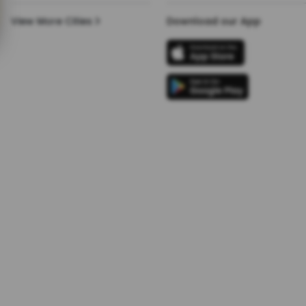
View More Cities
Download our App