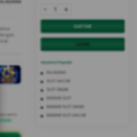
 RAJADANA
-
+
DAFTAR
situs
 dengan
ntuk
LOGIN
Keyword Populer
RAJADANA
SLOT GACOR
SLOT ONLINE
BANDAR SLOT
BANDAR SLOT ONLINE
ses resmi
BANDAR SLOT GACOR
 DISINI
.