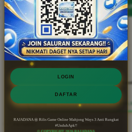
Informasi Complete RAJAD
Nama Situs
RAJADANA
Jenis Game
Slot Online
Minimal Deposit
IDR 10,000
Minimal Withdraw
IDR 50,000
LOGIN
Transaksi
Transfer Bank Lokal, E-wal
Pembayaran
QRIS
DAFTAR
Rating
★★★★★
— 868,500,
RAJADANA ㊙ Rilis Game Online Mahjong Ways 3 Anti Rungkat
PAYMENT
SHIPPING
#UnduhApk!!
© COPYRIGHT 2026 RAJADANA