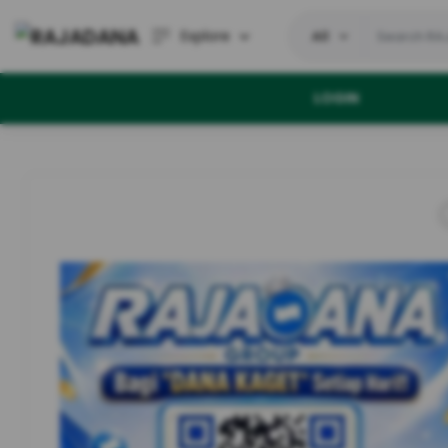
Explore
All
LOGIN