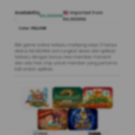
Availability
Imported from
RAJADANA
:
RAJADANA
Color :
YELLOW
Rilis game online terbaru mahjong ways 3 hanya
disitus RAJADANA anti rungkat akses dari aplikasi
terbaru dengan bonus new member menanti
dan ada free chip untuk member yang pertama
kali unduh aplikasi.