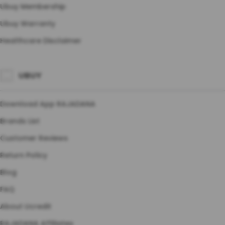
Ubuy Membership
Ubuy Warranty
Healthcare Disclaimer
UBUY
Download App RAJADANA
Brands List
Customer Reviews
Return Policy
Blog
FAQ
About Ucredit
RAJADANA Affiliates