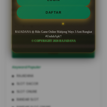
188.162 Ulasan
Excluding VAT : VAT will be calculated on the
DAFTAR
checkout page
-
+
RAJADANA ㊙ Rilis Game Online Mahjong Ways 3 Anti Rungkat
#UnduhApk!!
DAFTAR
© COPYRIGHT 2026 RAJADANA
LOGIN
Keyword Populer
RAJADANA
SLOT GACOR
SLOT ONLINE
BANDAR SLOT