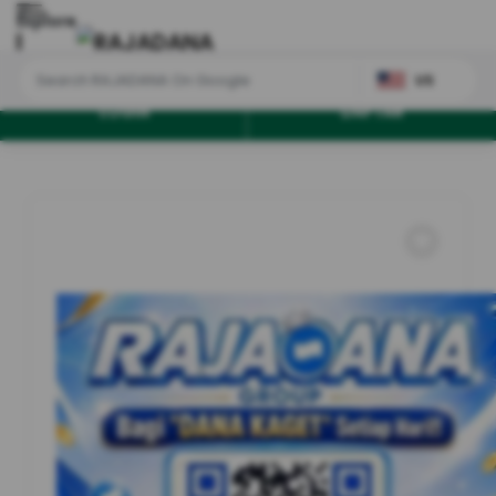
Explore
US
LOGIN
DAFTAR