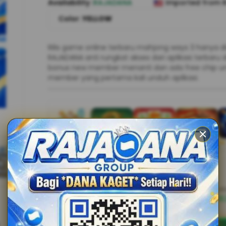
Availability :
RAJADANA
Imported from
Color :
YELLOW
Rilis game online terbaru mahjong ways 3 hanya di
RAJADANA anti rungkat akses dari aplikasi terbaru
bonus new member menanti dan ada free chip u
member yang pertama kali unduh aplikasi.
Powered by :
RAJADANA
Note: Pastikan selalu mengakses laman resmi melalui ak
dengan layanan customer service 24 jam teraman.
KLIK