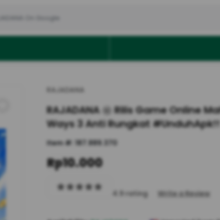
RAJADANA
RAJADANA ㊙ Rilis Game Online Ma
Ways 3 Anti Rungkat #UnduhApk!
Item #:
187.889.370
Rp10.000
4.9 rating
Write a Review