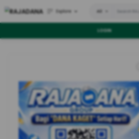
Explore
All
LOGIN