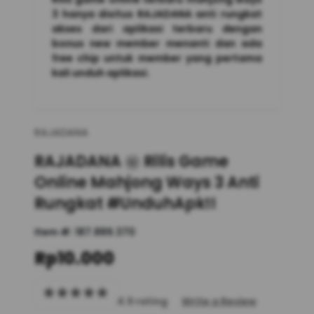
3 hanya disitus RAJADANA anti rungkat
akses dari aplikasi terbaru dengan
bonus new member menanti dan ada
free chip untuk member yang pertama
kali unduh aplikasi.
RAJADANA
RAJADANA ㊙ Rilis Game
Online Mahjong Ways 3 Anti
Rungkat #UnduhApk!!
Item #:
187.889.370
Rp10.000
4.9 rating
Write a Review