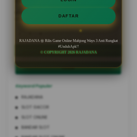
188.162 Ulasan
Excluding VAT : VAT will be calculated on the
DAFTAR
checkout page
-
+
RAJADANA ㊙ Rilis Game Online Mahjong Ways 3 Anti Rungkat
#UnduhApk!!
DAFTAR
© COPYRIGHT 2026 RAJADANA
LOGIN
Keyword Populer
RAJADANA
SLOT GACOR
SLOT ONLINE
BANDAR SLOT