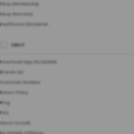
Ubuy Membership
Ubuy Warranty
Healthcare Disclaimer
UBUY
Download App RAJADANA
Brands List
Customer Reviews
Return Policy
Blog
FAQ
About Ucredit
RAJADANA Affiliates