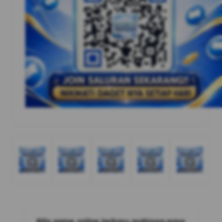
Rilis game online terbaru mahjong ways