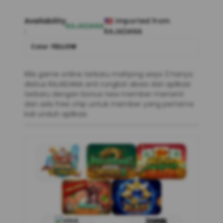
Availability
Imported from
RAJADANA
:
RAJADANA
Color :
YELLOW
Rilis game online terbaru mahjong ways 3 hanya
disitus RAJADANA anti rungkat akses dari aplikasi
terbaru dengan bonus new member menanti
dan ada free chip untuk member yang pertama
kali unduh aplikasi.