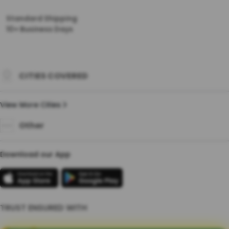
Standard Shipping
10+ Business Days
CITIES COVERED
View More Cities
Other
Download our App
TRUST ENSURED WITH