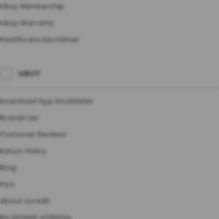
Ubuy Membership
Ubuy Warranty
Healthcare Disclaimer
UBUY
Download App RAJADANA
Brands List
Customer Reviews
Return Policy
Blog
FAQ
About Ucredit
RAJADANA Affiliates