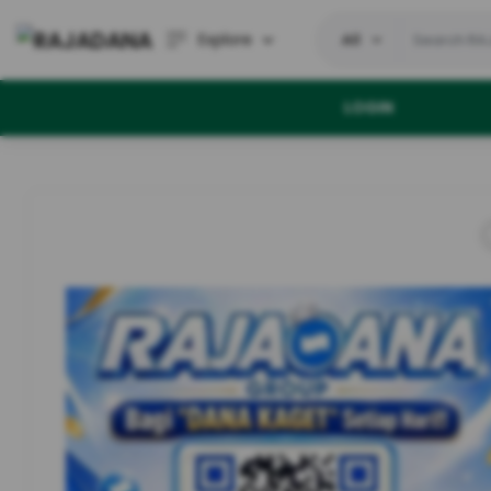
Explore
All
LOGIN