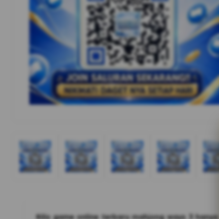
Rilis game online terbaru mahjong ways 3 hanya