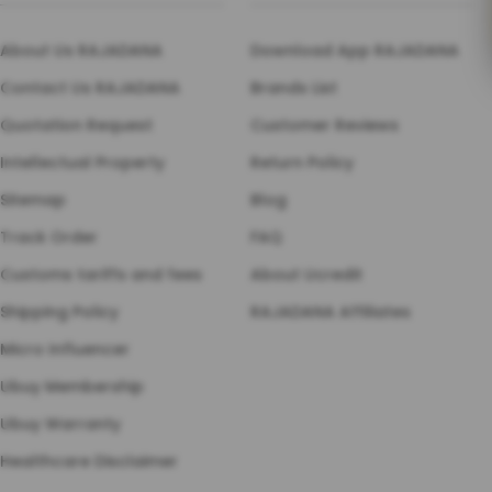
About Us RAJADANA
Download App RAJADANA
Contact Us RAJADANA
Brands List
Quotation Request
Customer Reviews
Intellectual Property
Return Policy
Sitemap
Blog
Track Order
FAQ
Customs tariffs and fees
About Ucredit
Shipping Policy
RAJADANA Affiliates
Micro Influencer
Ubuy Membership
Ubuy Warranty
Healthcare Disclaimer