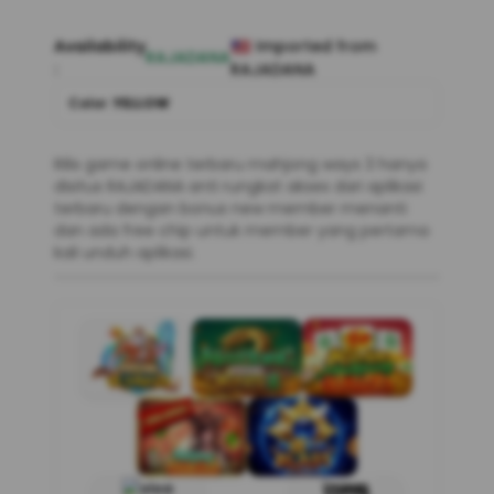
Availability
Imported from
RAJADANA
:
RAJADANA
Color :
YELLOW
Rilis game online terbaru mahjong ways 3 hanya
disitus RAJADANA anti rungkat akses dari aplikasi
terbaru dengan bonus new member menanti
dan ada free chip untuk member yang pertama
kali unduh aplikasi.