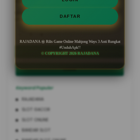
188.162 Ulasan
Excluding VAT : VAT will be calculated on the
DAFTAR
checkout page
-
+
RAJADANA ㊙ Rilis Game Online Mahjong Ways 3 Anti Rungkat
#UnduhApk!!
DAFTAR
© COPYRIGHT 2026 RAJADANA
LOGIN
Keyword Populer
RAJADANA
SLOT GACOR
SLOT ONLINE
BANDAR SLOT