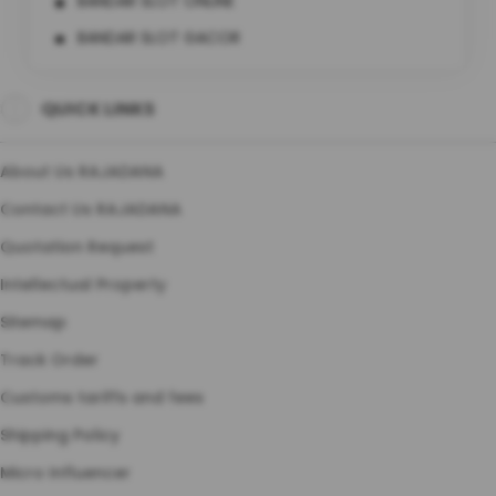
BANDAR SLOT ONLINE
BANDAR SLOT GACOR
QUICK LINKS
About Us RAJADANA
Contact Us RAJADANA
Quotation Request
Intellectual Property
Sitemap
Track Order
Customs tariffs and fees
Shipping Policy
Micro Influencer