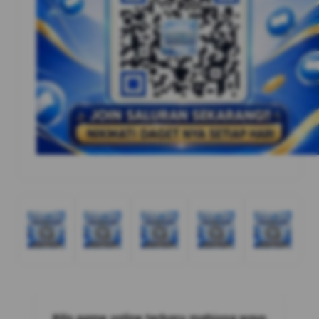
Rilis game online terbaru mahjong ways