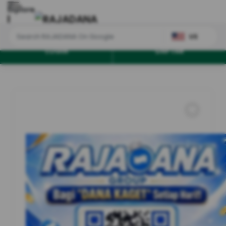
Explore
US
LOGIN
DAFTAR