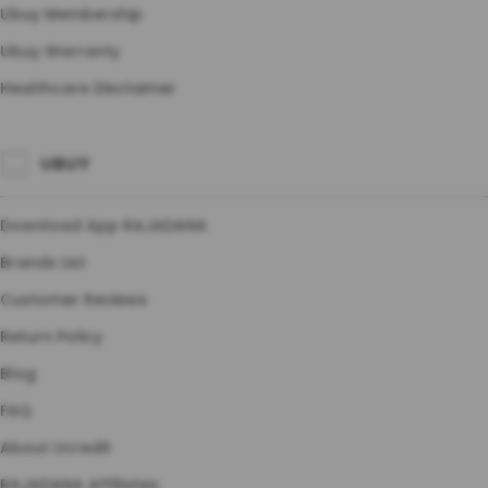
Ubuy Membership
Ubuy Warranty
Healthcare Disclaimer
UBUY
Download App RAJADANA
Brands List
Customer Reviews
Return Policy
Blog
FAQ
About Ucredit
RAJADANA Affiliates