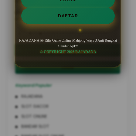
188.162 Ulasan
Excluding VAT : VAT will be calculated on the
DAFTAR
checkout page
-
+
RAJADANA ㊙ Rilis Game Online Mahjong Ways 3 Anti Rungkat
#UnduhApk!!
DAFTAR
© COPYRIGHT 2026 RAJADANA
LOGIN
Keyword Populer
RAJADANA
SLOT GACOR
SLOT ONLINE
BANDAR SLOT