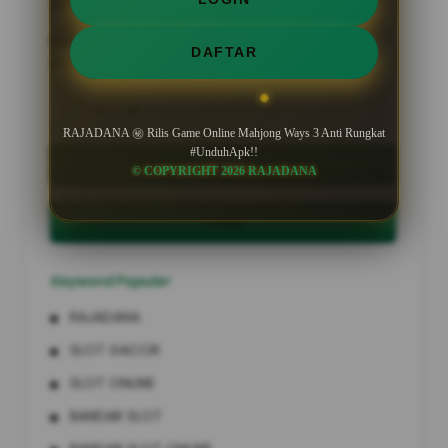
188.162 Ulasan
Excluding VAT : VAT will be calculated on the
DAFTAR
checkout page
-
+
RAJADANA ㊙ Rilis Game Online Mahjong Ways 3 Anti Rungkat
#UnduhApk!!
DAFTAR
© COPYRIGHT 2026 RAJADANA
LOGIN
Keyword Populer
RAJADANA
SLOT GACOR
SLOT ONLINE
BANDAR SLOT