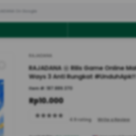
RAJADANA
RAJADANA ㊙ Rilis Game Online Ma
Ways 3 Anti Rungkat #UnduhApk!
Item #:
187.889.370
Rp10.000
4.9 rating
Write a Review