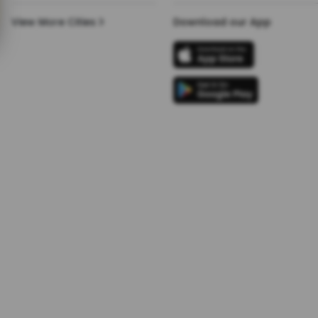
View More Cities
Download our App