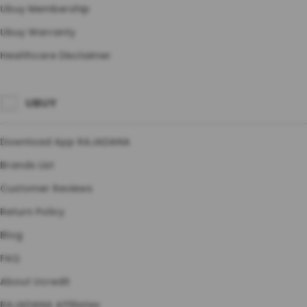
Ubuy Membership
Ubuy Warranty
Healthcare Disclaimer
UBUY
Download App RAJADANA
Brands List
Customer Reviews
Return Policy
Blog
FAQ
About Ucredit
RAJADANA Affiliates