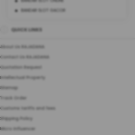
BANDAR SLOT ONLINE
BANDAR SLOT GACOR
QUICK LINKS
About Us RAJADANA
Contact Us RAJADANA
Quotation Request
Intellectual Property
Sitemap
Track Order
Customs tariffs and fees
Shipping Policy
Micro Influencer