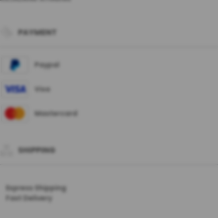
PAYMENT
Paypal
Visa
Mastercard
SHIPPING
Express Shipping
Fast Delivery