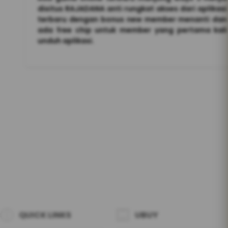
disitus RAJADANA anti rungkat akses dari aplikasi
terbaru dengan bonus new member menanti dan
ada free chip untuk member yang pertama kali
unduh aplikasi.
QUICK LINKS
UBUY