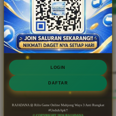
Informasi Complete RAJAD
Nama Situs
RAJADANA
Jenis Game
Slot Online
Minimal Deposit
IDR 10,000
Minimal Withdraw
IDR 50,000
LOGIN
Transaksi
Transfer Bank Lokal, E-wal
Pembayaran
QRIS
DAFTAR
Rating
★★★★★
— 868,500,
RAJADANA ㊙ Rilis Game Online Mahjong Ways 3 Anti Rungkat
PAYMENT
SHIPPING
#UnduhApk!!
© COPYRIGHT 2026 RAJADANA