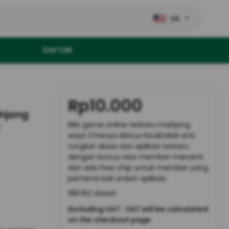
US
DAFTAR
Rp10.000
hjong
Rilis game online terbaru mahjong
!
ways 3 hanya disitus RAJADANA anti
rungkat akses dari aplikasi terbaru
dengan bonus new member menanti
dan ada free chip untuk member yang
pertama kali unduh aplikasi.
188.162 Ulasan
Excluding VAT : VAT will be calculated
on the checkout page