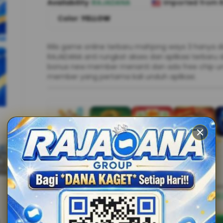
Availability :
RAJADANA
Imported from
Color :
YELLOW
Rilis game online terbaru mahjong ways 3 hanya di
RAJADANA anti rungkat akses dari aplikasi terbaru
bonus new member menanti dan ada free chip u
member yang pertama kali unduh aplikasi.
Powered by :
RAJADANA
Note: Pastikan selalu mengakses laman resmi melalui ak
dengan layanan customer service 24 jam teraman.
KLIK