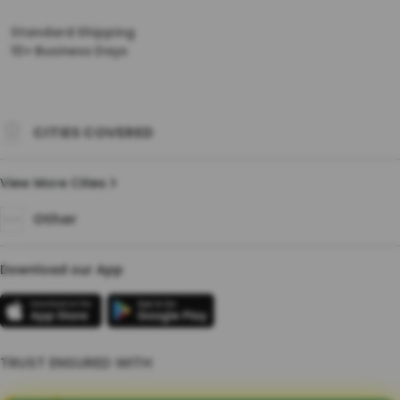
Standard Shipping
10+ Business Days
CITIES COVERED
View More Cities
Other
Download our App
TRUST ENSURED WITH