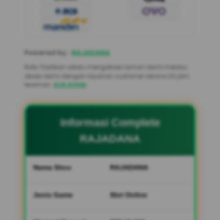
Powered by :
RAJADANA
Note: Pastikan selalu mengakses laman resmi melalui
akses resmi dengan layanan customer service 24 jam
teraman.
KLIK DISINI
.
Informasi Complete
RAJADANA
Nama Situs
RAJADANA
Jenis Game
Slot Online