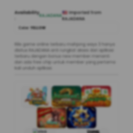
Availability
Imported from
RAJADANA
:
RAJADANA
Color :
YELLOW
Rilis game online terbaru mahjong ways 3 hanya
disitus RAJADANA anti rungkat akses dari aplikasi
terbaru dengan bonus new member menanti
dan ada free chip untuk member yang pertama
kali unduh aplikasi.