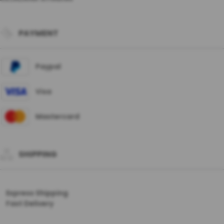
PAYMENT
Paypal
Visa
Mastercard
SHIPPING
Express Shipping
Fast Delivery