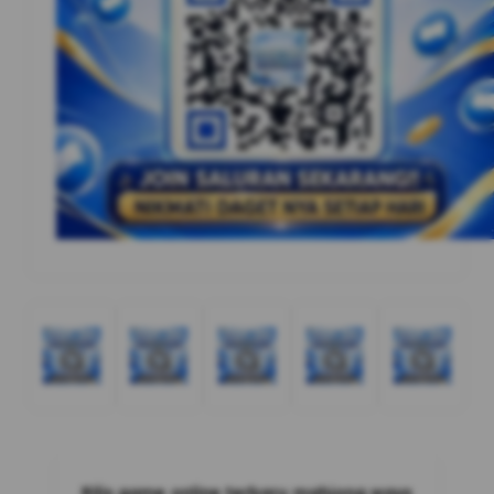
Rilis game online terbaru mahjong ways